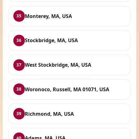
Monterey, MA, USA
35
Stockbridge, MA, USA
36
West Stockbridge, MA, USA
37
Woronoco, Russell, MA 01071, USA
38
Richmond, MA, USA
39
Adams, MA, USA
40