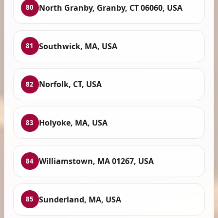
North Granby, Granby, CT 06060, USA
80
Southwick, MA, USA
81
Norfolk, CT, USA
82
Holyoke, MA, USA
83
Williamstown, MA 01267, USA
84
Sunderland, MA, USA
85