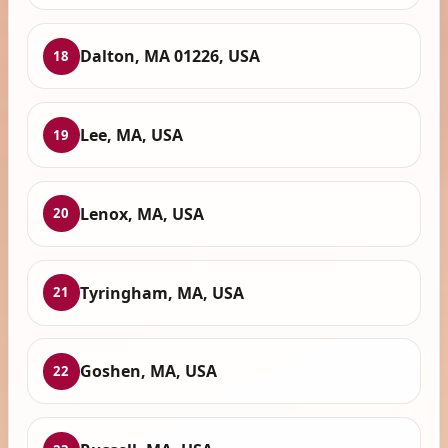
Dalton, MA 01226, USA
18
Lee, MA, USA
19
Lenox, MA, USA
20
Tyringham, MA, USA
21
Goshen, MA, USA
22