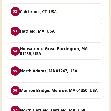
Colebrook, CT, USA
52
Hatfield, MA, USA
53
Housatonic, Great Barrington, MA
54
01236, USA
North Adams, MA 01247, USA
55
Monroe Bridge, Monroe, MA 01350, USA
56
North Hatfield, Hatfield, MA, USA
57