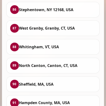
Stephentown, NY 12168, USA
86
West Granby, Granby, CT, USA
87
Whitingham, VT, USA
88
North Canton, Canton, CT, USA
89
Sheffield, MA, USA
90
Hampden County, MA, USA
91