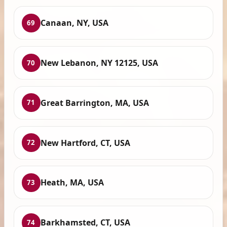
Canaan, NY, USA
69
New Lebanon, NY 12125, USA
70
Great Barrington, MA, USA
71
New Hartford, CT, USA
72
Heath, MA, USA
73
Barkhamsted, CT, USA
74