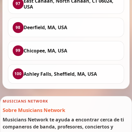
East Canaan, North Canaan, CT 06024,
97
USA
Deerfield, MA, USA
98
Chicopee, MA, USA
99
Ashley Falls, Sheffield, MA, USA
100
MUSICIANS NETWORK
Sobre Musicians Network
Musicians Network te ayuda a encontrar cerca de ti
companeros de banda, profesores, conciertos y