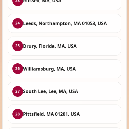
Russell, MA, USA
23
Leeds, Northampton, MA 01053, USA
24
Drury, Florida, MA, USA
25
Williamsburg, MA, USA
26
South Lee, Lee, MA, USA
27
Pittsfield, MA 01201, USA
28