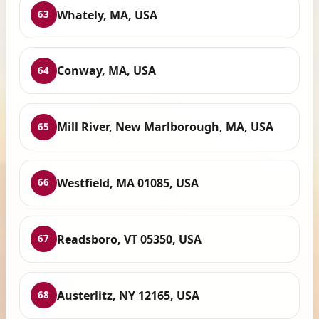
Whately, MA, USA
63
Conway, MA, USA
64
Mill River, New Marlborough, MA, USA
65
Westfield, MA 01085, USA
66
Readsboro, VT 05350, USA
67
Austerlitz, NY 12165, USA
68