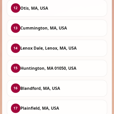
Otis, MA, USA
12
Cummington, MA, USA
13
Lenox Dale, Lenox, MA, USA
14
Huntington, MA 01050, USA
15
Blandford, MA, USA
16
Plainfield, MA, USA
17