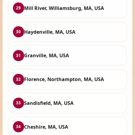
Mill River, Williamsburg, MA, USA
29
Haydenville, MA, USA
30
Granville, MA, USA
31
Florence, Northampton, MA, USA
32
Sandisfield, MA, USA
33
Cheshire, MA, USA
34