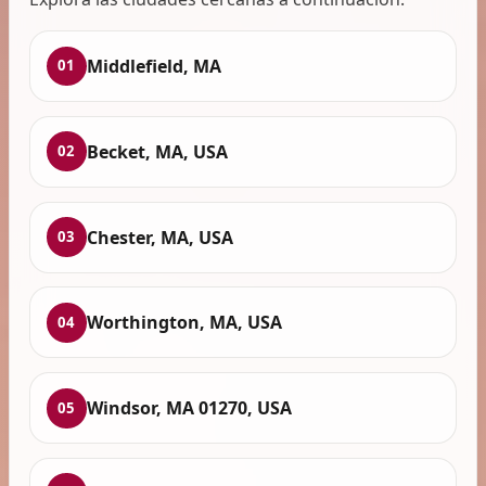
Middlefield, MA
01
Becket, MA, USA
02
Chester, MA, USA
03
Worthington, MA, USA
04
Windsor, MA 01270, USA
05