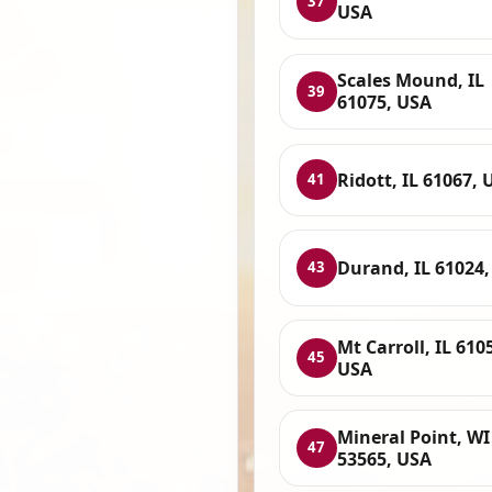
37
USA
Scales Mound, IL
39
61075, USA
Ridott, IL 61067, 
41
Durand, IL 61024
43
Mt Carroll, IL 610
45
USA
Mineral Point, WI
47
53565, USA