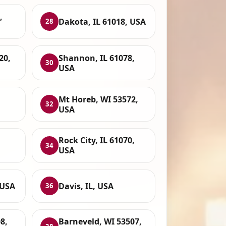
,
Dakota, IL 61018, USA
28
20,
Shannon, IL 61078,
30
USA
Mt Horeb, WI 53572,
32
USA
Rock City, IL 61070,
34
USA
 USA
Davis, IL, USA
36
8,
Barneveld, WI 53507,