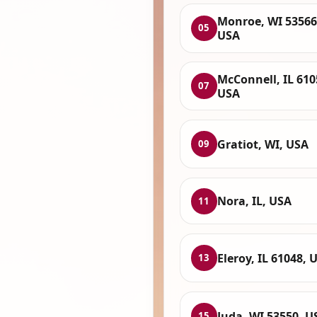
Monroe, WI 53566
05
USA
McConnell, IL 610
07
USA
Gratiot, WI, USA
09
Nora, IL, USA
11
Eleroy, IL 61048, 
13
Juda, WI 53550, U
15