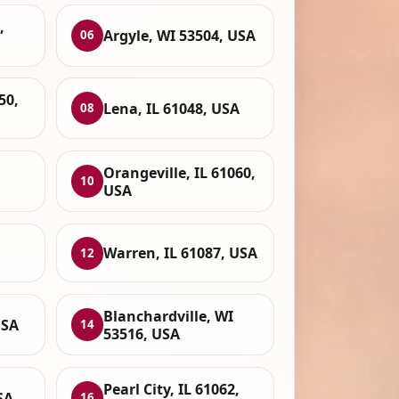
,
Argyle, WI 53504, USA
06
50,
Lena, IL 61048, USA
08
Orangeville, IL 61060,
10
USA
Warren, IL 61087, USA
12
Blanchardville, WI
USA
14
53516, USA
Pearl City, IL 61062,
SA
16