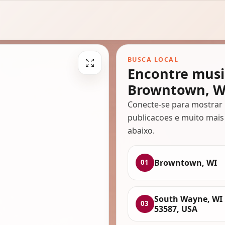
BUSCA LOCAL
Encontre musi
Browntown, W
Conecte-se para mostrar 
publicacoes e muito mais
abaixo.
Browntown, WI
01
South Wayne, WI
03
53587, USA