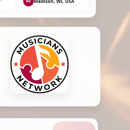
Madison, WI, USA
60