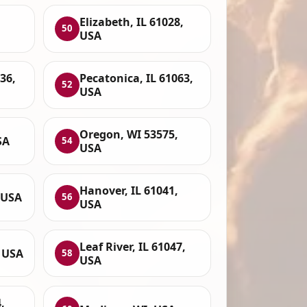
Elizabeth, IL 61028,
50
USA
36,
Pecatonica, IL 61063,
52
USA
Oregon, WI 53575,
SA
54
USA
Hanover, IL 61041,
 USA
56
USA
Leaf River, IL 61047,
, USA
58
USA
,