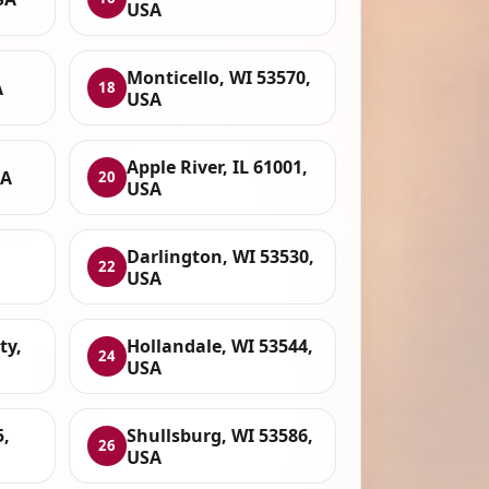
USA
Monticello, WI 53570,
A
18
USA
Apple River, IL 61001,
SA
20
USA
Darlington, WI 53530,
22
USA
ty,
Hollandale, WI 53544,
24
USA
5,
Shullsburg, WI 53586,
26
USA