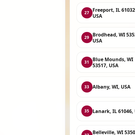
Freeport, IL 61032
27
USA
Brodhead, WI 535
29
USA
Blue Mounds, WI
31
53517, USA
Albany, WI, USA
33
Lanark, IL 61046,
35
Belleville, WI 5350