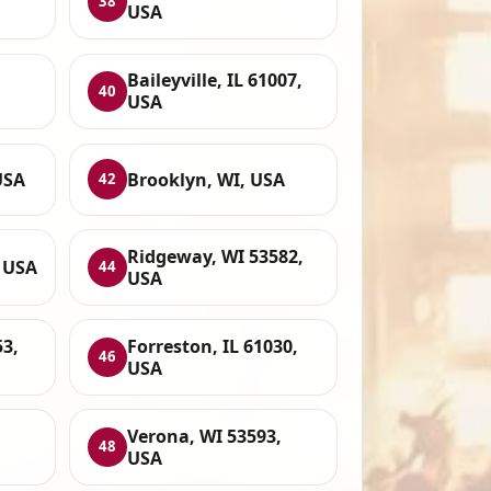
38
USA
Baileyville, IL 61007,
40
USA
USA
Brooklyn, WI, USA
42
Ridgeway, WI 53582,
, USA
44
USA
53,
Forreston, IL 61030,
46
USA
Verona, WI 53593,
48
USA