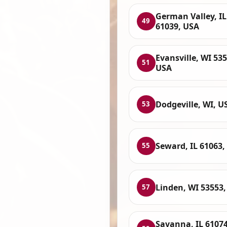
German Valley, IL
49
61039, USA
Evansville, WI 535
51
USA
Dodgeville, WI, U
53
Seward, IL 61063,
55
Linden, WI 53553
57
Savanna, IL 61074