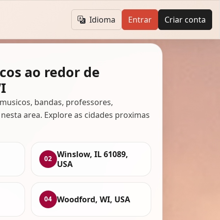
Idioma
Entrar
Criar conta
cos ao redor de
I
musicos, bandas, professores,
 nesta area. Explore as cidades proximas
Winslow, IL 61089,
02
USA
Woodford, WI, USA
04