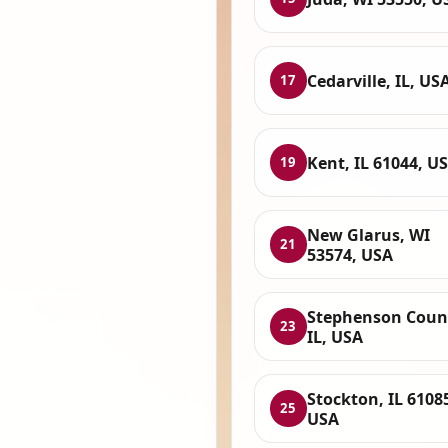
Cedarville, IL, US
17
Kent, IL 61044, U
19
New Glarus, WI
21
53574, USA
Stephenson Coun
23
IL, USA
Stockton, IL 6108
25
USA