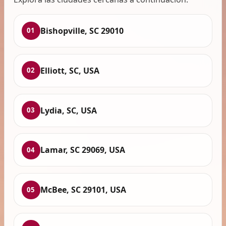
Bishopville, SC 29010
01
Elliott, SC, USA
02
Lydia, SC, USA
03
Lamar, SC 29069, USA
04
McBee, SC 29101, USA
05