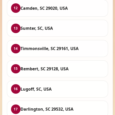
Camden, SC 29020, USA
12
Sumter, SC, USA
13
Timmonsville, SC 29161, USA
14
Rembert, SC 29128, USA
15
Lugoff, SC, USA
16
Darlington, SC 29532, USA
17