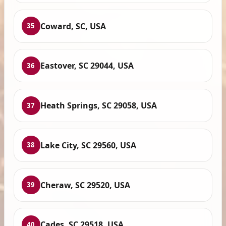
Coward, SC, USA
35
Eastover, SC 29044, USA
36
Heath Springs, SC 29058, USA
37
Lake City, SC 29560, USA
38
Cheraw, SC 29520, USA
39
Cades, SC 29518, USA
40